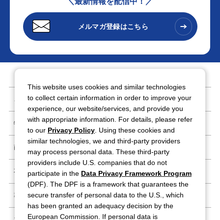
＼最新情報を配信中！／
メルマガ登録はこちら
This website uses cookies and similar technologies
to collect certain information in order to improve your
ご利用条件
experience, our website/services, and provide you
with appropriate information. For details, please refer
特定商取引法に基づく表記
to our
Privacy Policy
. Using these cookies and
similar technologies, we and third-party providers
商標・登録商標
may process personal data. These third-party
providers include U.S. companies that do not
不正情報窓口
participate in the
Data Privacy Framework Program
(DPF). The DPF is a framework that guarantees the
secure transfer of personal data to the U.S., which
著作ガイドライン
has been granted an adequacy decision by the
European Commission. If personal data is
プライバシーポリシー