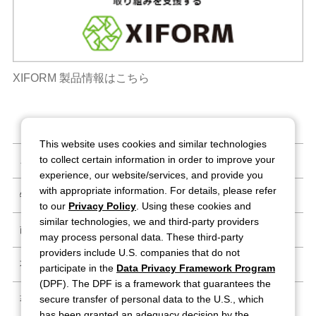
XIFORM 製品情報はこちら
This website uses cookies and similar technologies
to collect certain information in order to improve your
ご利用条件
experience, our website/services, and provide you
with appropriate information. For details, please refer
特定商取引法に基づく表記
to our
Privacy Policy
. Using these cookies and
similar technologies, we and third-party providers
商標・登録商標
may process personal data. These third-party
providers include U.S. companies that do not
不正情報窓口
participate in the
Data Privacy Framework Program
(DPF). The DPF is a framework that guarantees the
secure transfer of personal data to the U.S., which
著作ガイドライン
has been granted an adequacy decision by the