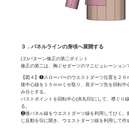
３．パネルラインの身頃へ展開する
(２)パターン修正の第二ポイント
修正の第二は、胸ぐせダーツのマニピュレーション
【図４】❶スローパーのウエストダーツ位置を２０
後中心線を１５ｍｍくせ取り、肩ダーツ先を回転中心
み分とする。
バストポイントを回転中心(赤丸印)にして、襟ぐり
る。
❷後パネル線をウエストダーツ線を利用してひく。
じ反動をⓑに開き、ウエストダーツ線を利用して作