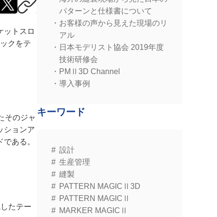
パターンと仕様書について
お客様の声から見えた現場のリ
ケットスロ
アル
ェックをテ
日本モデリスト協会 2019年度
技術研修会
PMⅡ3D Channel
導入事例
キーワード
たそのジャ
ッションア
ドである。
設計
生産管理
縫製
PATTERN MAGICⅡ3D
PATTERN MAGICⅡ
現したテー
MARKER MAGICⅡ