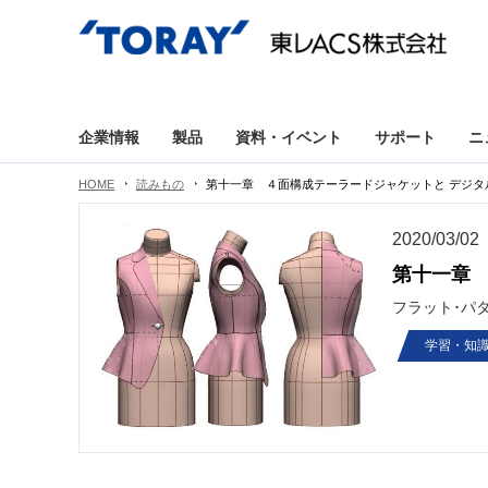
企業情報
製品
資料・イベント
サポート
ニ
HOME
読みもの
第十一章 ４面構成テーラードジャケットと デジタ
2020/03/02
第十一章 
フラット･パ
学習・知