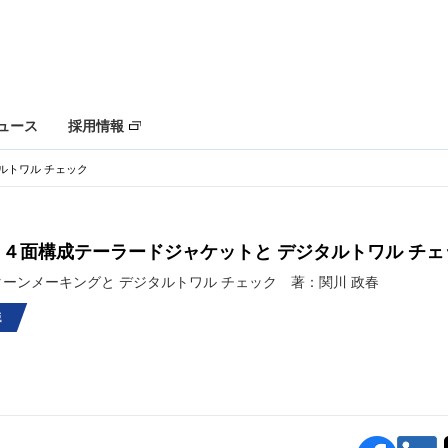
ュース
採用情報
ルトワル チェック
４面構成テーラードジャケットと デジタルトワル チェ
ターンメーキングと デジタルトワル チェック 著：関川 政春
識