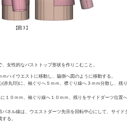
で、女性的なバストトップ形状を作りこむこと。
ｍｍハイウエストに移動し、脇側へ図のように移動する。
(赤丸印)に、袖ぐりへ５ｍｍ、襟ぐり線へ３ｍｍ分散し、残
線に１０ｍｍ、袖ぐり線へ１０ｍｍ、残りをサイドダーツ位置
前パネル線は、ウエストダーツ先ⓐを回転中心にして、サイド
成する。