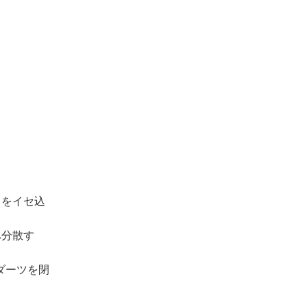
りをイセ込
へ分散す
ダーツを閉