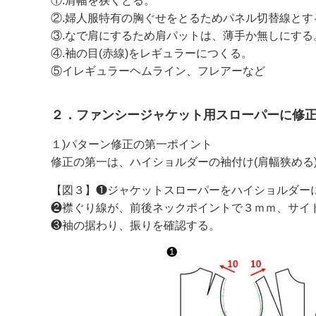
①.肩幅を狭くとる。
②.婦人服特有の胸ぐせをとるためパネル切替線とす
③.なで肩にするため肩パットは、薄手か無しにする。
④.袖の目(赤線)をレギュラーにつくる。
⑤イレギュラーヘムライン、フレアーなど
２．ファンシージャケット用スローパーに修
１)パターン修正の第一ポイント
修正の第一は、ハイショルダーの袖付け(肩幅狭める
【図３】❶ジャケットスローパーをハイショルダー
❷襟ぐり線が、前後ネックポイントで３ｍｍ、サイ
❸袖の据わり、振りを確認する。