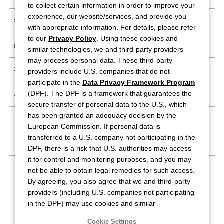
to collect certain information in order to improve your
experience, our website/services, and provide you
特定商取引法に基づく表記
with appropriate information. For details, please refer
to our
Privacy Policy
. Using these cookies and
商標・登録商標
similar technologies, we and third-party providers
may process personal data. These third-party
不正情報窓口
providers include U.S. companies that do not
participate in the
Data Privacy Framework Program
(DPF). The DPF is a framework that guarantees the
著作ガイドライン
secure transfer of personal data to the U.S., which
has been granted an adequacy decision by the
プライバシーポリシー
European Commission. If personal data is
transferred to a U.S. company not participating in the
クッキーポリシー
DPF, there is a risk that U.S. authorities may access
it for control and monitoring purposes, and you may
サイトマップ
not be able to obtain legal remedies for such access.
By agreeing, you also agree that we and third-party
providers (including U.S. companies not participating
in the DPF) may use cookies and similar
Follow Us
technologies.
Cookie Settings